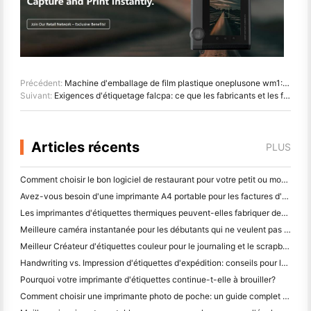
Précédent:
Machine d'emballage de film plastique oneplusone wm1: emballage automatique de fruits, légumes, viandes et charcuteries
Suivant:
Exigences d'étiquetage falcpa: ce que les fabricants et les fournisseurs de produits alimentaires doivent savoir
Articles récents
PLUS
Comment choisir le bon logiciel de restaurant pour votre petit ou moyen restaurant
Avez-vous besoin d'une imprimante A4 portable pour les factures d'entrepôt? Ce qui fonctionne réellement
Les imprimantes d'étiquettes thermiques peuvent-elles fabriquer des étiquettes imperméables pour les produits des petites entreprises?
Meilleure caméra instantanée pour les débutants qui ne veulent pas gaspiller du papier
Meilleur Créateur d'étiquettes couleur pour le journaling et le scrapbooking: ajouter plus de couleur à chaque page
Handwriting vs. Impression d'étiquettes d'expédition: conseils pour les petites entreprises en 2026
Pourquoi votre imprimante d'étiquettes continue-t-elle à brouiller?
Comment choisir une imprimante photo de poche: un guide complet pour les utilisateurs de journaux, de voyages et d'iPhone