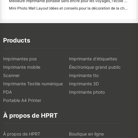
Meilleure imprimante portable sans encre pour les voyages, l'école et le travail mobile: Hanin MT620 Pro Review
Mini Photo Wall Layout Idées et conseils pour la décoration de la chambre à coucher et du dortoir
Products
Imprimantes pos
Imprimante d'étiquettes
Imprimante mobile
Électronique grand public
Scanner
Imprimante tto
Imprimante Textile numérique
Imprimante 3D
PDA
Imprimante photo
Portable A4 Printer
À propos de HPRT
À propos de HPRT
Boutique en ligne