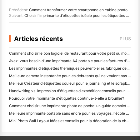
Précédent:
Comment transformer votre smartphone en cabine photo avec la dernière imprimante smartphone
Suivant:
Choisir l'imprimante d'étiquettes idéale pour les étiquettes à plaques signalétiques et à film durables
Articles récents
PLUS
Comment choisir le bon logiciel de restaurant pour votre petit ou moyen restaurant
Avez-vous besoin d'une imprimante A4 portable pour les factures d'entrepôt? Ce qui fonctionne réellement
Les imprimantes d'étiquettes thermiques peuvent-elles fabriquer des étiquettes imperméables pour les produits des petites entreprises?
Meilleure caméra instantanée pour les débutants qui ne veulent pas gaspiller du papier
Meilleur Créateur d'étiquettes couleur pour le journaling et le scrapbooking: ajouter plus de couleur à chaque page
Handwriting vs. Impression d'étiquettes d'expédition: conseils pour les petites entreprises en 2026
Pourquoi votre imprimante d'étiquettes continue-t-elle à brouiller?
Comment choisir une imprimante photo de poche: un guide complet pour les utilisateurs de journaux, de voyages et d'iPhone
Meilleure imprimante portable sans encre pour les voyages, l'école et le travail mobile: Hanin MT620 Pro Review
Mini Photo Wall Layout Idées et conseils pour la décoration de la chambre à coucher et du dortoir