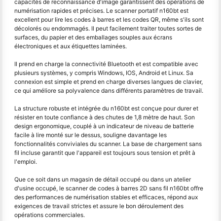
capacités de reconnaissance d'image garantissent des opérations de
numérisation rapides et précises. Le scanner portatif n160bt est
excellent pour lire les codes à barres et les codes QR, même s'ils sont
décolorés ou endommagés. Il peut facilement traiter toutes sortes de
surfaces, du papier et des emballages souples aux écrans
électroniques et aux étiquettes laminées.
Il prend en charge la connectivité Bluetooth et est compatible avec
plusieurs systèmes, y compris Windows, IOS, Android et Linux. Sa
connexion est simple et prend en charge diverses langues de clavier,
ce qui améliore sa polyvalence dans différents paramètres de travail.
La structure robuste et intégrée du n160bt est conçue pour durer et
résister en toute confiance à des chutes de 1,8 mètre de haut. Son
design ergonomique, couplé à un indicateur de niveau de batterie
facile à lire monté sur le dessus, souligne davantage les
fonctionnalités conviviales du scanner. La base de chargement sans
fil incluse garantit que l'appareil est toujours sous tension et prêt à
l'emploi.
Que ce soit dans un magasin de détail occupé ou dans un atelier
d'usine occupé, le scanner de codes à barres 2D sans fil n160bt offre
des performances de numérisation stables et efficaces, répond aux
exigences de travail strictes et assure le bon déroulement des
opérations commerciales.