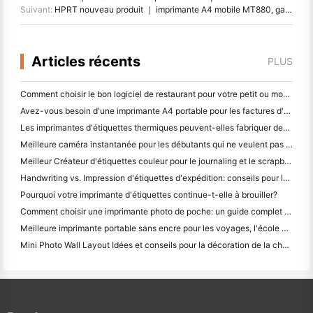
Suivant:
HPRT nouveau produit ｜ imprimante A4 mobile MT880, gadget d'entreprise
Articles récents
PLUS
Comment choisir le bon logiciel de restaurant pour votre petit ou moyen restaurant
Avez-vous besoin d'une imprimante A4 portable pour les factures d'entrepôt? Ce qui fonctionne réellement
Les imprimantes d'étiquettes thermiques peuvent-elles fabriquer des étiquettes imperméables pour les produits des petites entreprises?
Meilleure caméra instantanée pour les débutants qui ne veulent pas gaspiller du papier
Meilleur Créateur d'étiquettes couleur pour le journaling et le scrapbooking: ajouter plus de couleur à chaque page
Handwriting vs. Impression d'étiquettes d'expédition: conseils pour les petites entreprises en 2026
Pourquoi votre imprimante d'étiquettes continue-t-elle à brouiller?
Comment choisir une imprimante photo de poche: un guide complet pour les utilisateurs de journaux, de voyages et d'iPhone
Meilleure imprimante portable sans encre pour les voyages, l'école et le travail mobile: Hanin MT620 Pro Review
Mini Photo Wall Layout Idées et conseils pour la décoration de la chambre à coucher et du dortoir