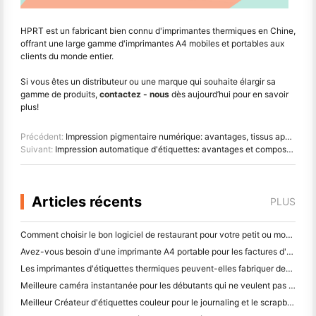
HPRT est un fabricant bien connu d'imprimantes thermiques en Chine,
offrant une large gamme d'imprimantes A4 mobiles et portables aux
clients du monde entier.
Si vous êtes un distributeur ou une marque qui souhaite élargir sa
gamme de produits,
contactez - nous
dès aujourd’hui pour en savoir
plus!
Précédent:
Impression pigmentaire numérique: avantages, tissus appropriés, comparaison avec l'impression à l'encre de teinture (2024)
Suivant:
Impression automatique d'étiquettes: avantages et composants clés pour une meilleure efficacité de fabrication
Articles récents
PLUS
Comment choisir le bon logiciel de restaurant pour votre petit ou moyen restaurant
Avez-vous besoin d'une imprimante A4 portable pour les factures d'entrepôt? Ce qui fonctionne réellement
Les imprimantes d'étiquettes thermiques peuvent-elles fabriquer des étiquettes imperméables pour les produits des petites entreprises?
Meilleure caméra instantanée pour les débutants qui ne veulent pas gaspiller du papier
Meilleur Créateur d'étiquettes couleur pour le journaling et le scrapbooking: ajouter plus de couleur à chaque page