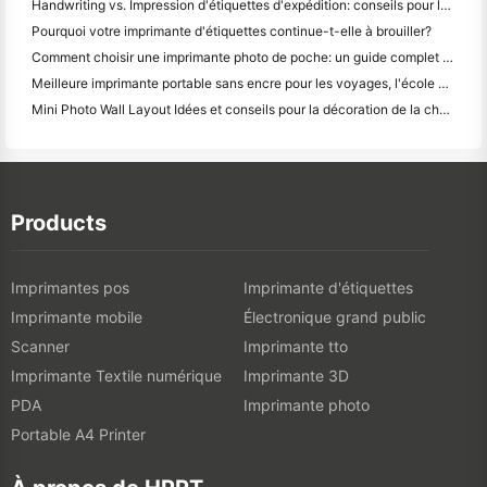
Handwriting vs. Impression d'étiquettes d'expédition: conseils pour les petites entreprises en 2026
Pourquoi votre imprimante d'étiquettes continue-t-elle à brouiller?
Comment choisir une imprimante photo de poche: un guide complet pour les utilisateurs de journaux, de voyages et d'iPhone
Meilleure imprimante portable sans encre pour les voyages, l'école et le travail mobile: Hanin MT620 Pro Review
Mini Photo Wall Layout Idées et conseils pour la décoration de la chambre à coucher et du dortoir
Products
Imprimantes pos
Imprimante d'étiquettes
Imprimante mobile
Électronique grand public
Scanner
Imprimante tto
Imprimante Textile numérique
Imprimante 3D
PDA
Imprimante photo
Portable A4 Printer