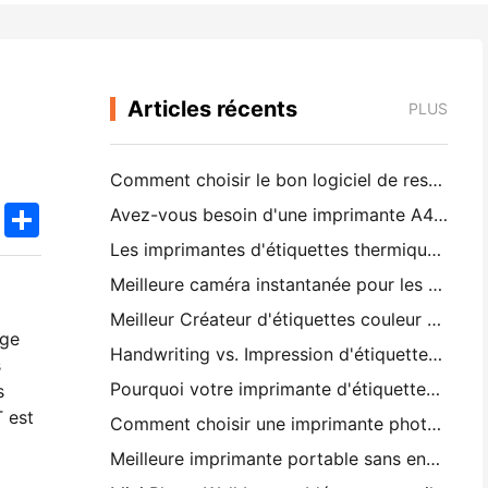
Articles récents
PLUS
Comment choisir le bon logiciel de restaurant pour votre petit ou moyen restaurant
k
edIn
Twitter
Share
Avez-vous besoin d'une imprimante A4 portable pour les factures d'entrepôt? Ce qui fonctionne réellement
Les imprimantes d'étiquettes thermiques peuvent-elles fabriquer des étiquettes imperméables pour les produits des petites entreprises?
Meilleure caméra instantanée pour les débutants qui ne veulent pas gaspiller du papier
Meilleur Créateur d'étiquettes couleur pour le journaling et le scrapbooking: ajouter plus de couleur à chaque page
age
Handwriting vs. Impression d'étiquettes d'expédition: conseils pour les petites entreprises en 2026
s
Pourquoi votre imprimante d'étiquettes continue-t-elle à brouiller?
s
 est
Comment choisir une imprimante photo de poche: un guide complet pour les utilisateurs de journaux, de voyages et d'iPhone
Meilleure imprimante portable sans encre pour les voyages, l'école et le travail mobile: Hanin MT620 Pro Review