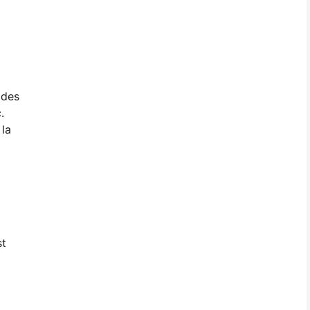
 des
.
 la
st