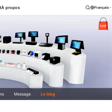
t
À propos
Français
ons
Message
Le blog