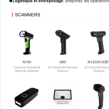
●
Logistique et entreposage
: simplifiez les opération