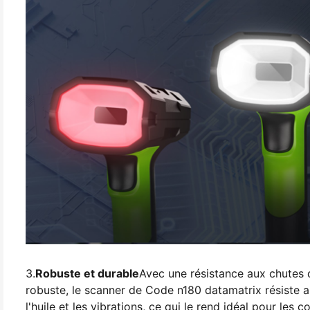
3.
Robuste et durable
Avec une résistance aux chutes d
robuste, le scanner de Code n180 datamatrix résiste au
l'huile et les vibrations, ce qui le rend idéal pour les co