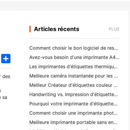
Articles récents
PLUS
Comment choisir le bon logiciel de restaurant pour votre petit ou moyen restaurant
k
edIn
Twitter
Share
Avez-vous besoin d'une imprimante A4 portable pour les factures d'entrepôt? Ce qui fonctionne réellement
Les imprimantes d'étiquettes thermiques peuvent-elles fabriquer des étiquettes imperméables pour les produits des petites entreprises?
Meilleure caméra instantanée pour les débutants qui ne veulent pas gaspiller du papier
r des
Meilleur Créateur d'étiquettes couleur pour le journaling et le scrapbooking: ajouter plus de couleur à chaque page
s
Handwriting vs. Impression d'étiquettes d'expédition: conseils pour les petites entreprises en 2026
e sa
Pourquoi votre imprimante d'étiquettes continue-t-elle à brouiller?
Comment choisir une imprimante photo de poche: un guide complet pour les utilisateurs de journaux, de voyages et d'iPhone
Meilleure imprimante portable sans encre pour les voyages, l'école et le travail mobile: Hanin MT620 Pro Review