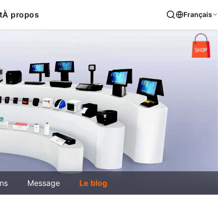
t
À propos
Français
ons
Message
Le blog