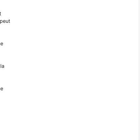
t
 peut
de
la
de