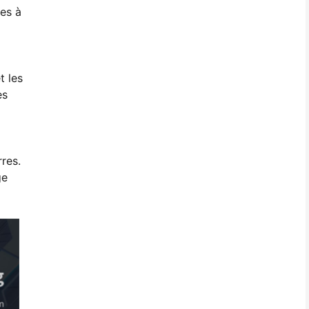
es à
t les
es
res.
ge