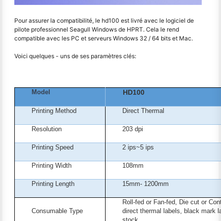
Pour assurer la compatibilité, le hd100 est livré avec le logiciel de
pilote professionnel Seagull Windows de HPRT. Cela le rend
compatible avec les PC et serveurs Windows 32 / 64 bits et Mac.
Voici quelques - uns de ses paramètres clés:
Model
HD100
Printing Method
Direct Thermal
Resolution
203 dpi
Printing Speed
2 ips~5 ips
Printing Width
108
mm
Printing Length
15
mm
- 1200
mm
Roll-fed or Fan-fed, Die cut or Con
Consumable Type
direct thermal labels, black mark l
stock