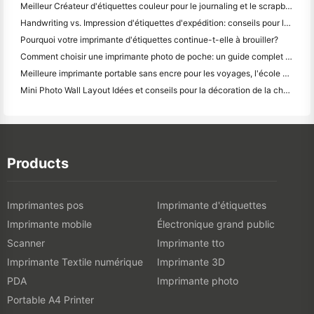
Meilleur Créateur d'étiquettes couleur pour le journaling et le scrapbooking: ajouter plus de couleur à chaque page
Handwriting vs. Impression d'étiquettes d'expédition: conseils pour les petites entreprises en 2026
Pourquoi votre imprimante d'étiquettes continue-t-elle à brouiller?
Comment choisir une imprimante photo de poche: un guide complet pour les utilisateurs de journaux, de voyages et d'iPhone
Meilleure imprimante portable sans encre pour les voyages, l'école et le travail mobile: Hanin MT620 Pro Review
Mini Photo Wall Layout Idées et conseils pour la décoration de la chambre à coucher et du dortoir
Products
Imprimantes pos
Imprimante d'étiquettes
Imprimante mobile
Électronique grand public
Scanner
Imprimante tto
Imprimante Textile numérique
Imprimante 3D
PDA
Imprimante photo
Portable A4 Printer