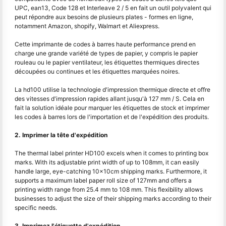
UPC, ean13, Code 128 et Interleave 2 / 5 en fait un outil polyvalent qui
peut répondre aux besoins de plusieurs plates - formes en ligne,
notamment Amazon, shopify, Walmart et Aliexpress.
Cette imprimante de codes à barres haute performance prend en
charge une grande variété de types de papier, y compris le papier
rouleau ou le papier ventilateur, les étiquettes thermiques directes
découpées ou continues et les étiquettes marquées noires.
La hd100 utilise la technologie d'impression thermique directe et offre
des vitesses d'impression rapides allant jusqu'à 127 mm / S. Cela en
fait la solution idéale pour marquer les étiquettes de stock et imprimer
les codes à barres lors de l'importation et de l'expédition des produits.
2. Imprimer la tête d'expédition
The thermal label printer HD100 excels when it comes to printing box
marks. With its adjustable print width of up to 108mm, it can easily
handle large, eye-catching 10x10cm shipping marks. Furthermore, it
supports a maximum label paper roll size of 127mm and offers a
printing width range from 25.4 mm to 108 mm. This flexibility allows
businesses to adjust the size of their shipping marks according to their
specific needs.
3. Imprimez l'étiquette d'expédition