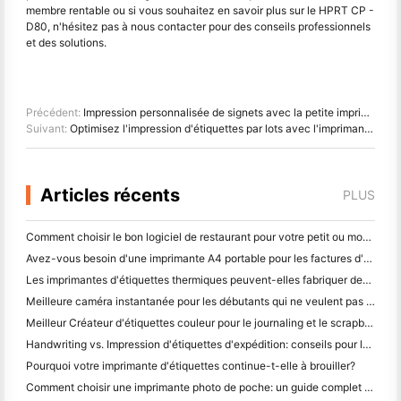
membre rentable ou si vous souhaitez en savoir plus sur le HPRT CP -
D80, n'hésitez pas à nous contacter pour des conseils professionnels
et des solutions.
Précédent:
Impression personnalisée de signets avec la petite imprimante photo HPRT cp4100
Suivant:
Optimisez l'impression d'étiquettes par lots avec l'imprimante d'étiquettes d'expédition HPRT et le scanner de codes à barres Bluetooth
Articles récents
PLUS
Comment choisir le bon logiciel de restaurant pour votre petit ou moyen restaurant
Avez-vous besoin d'une imprimante A4 portable pour les factures d'entrepôt? Ce qui fonctionne réellement
Les imprimantes d'étiquettes thermiques peuvent-elles fabriquer des étiquettes imperméables pour les produits des petites entreprises?
Meilleure caméra instantanée pour les débutants qui ne veulent pas gaspiller du papier
Meilleur Créateur d'étiquettes couleur pour le journaling et le scrapbooking: ajouter plus de couleur à chaque page
Handwriting vs. Impression d'étiquettes d'expédition: conseils pour les petites entreprises en 2026
Pourquoi votre imprimante d'étiquettes continue-t-elle à brouiller?
Comment choisir une imprimante photo de poche: un guide complet pour les utilisateurs de journaux, de voyages et d'iPhone