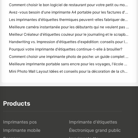
Comment choisir le bon logiciel de restaurant pour votre petit ou moyen restaurant
Avez-vous besoin d'une imprimante A4 portable pour les factures d'entrepôt? Ce qui fonctionne réellement
Les imprimantes d'étiquettes thermiques peuvent-elles fabriquer des étiquettes imperméables pour les produits des petites entreprises?
Meilleure caméra instantanée pour les débutants qui ne veulent pas gaspiller du papier
Meilleur Créateur d'étiquettes couleur pour le journaling et le scrapbooking: ajouter plus de couleur à chaque page
Handwriting vs. Impression d'étiquettes d'expédition: conseils pour les petites entreprises en 2026
Pourquoi votre imprimante d'étiquettes continue-t-elle à brouiller?
Comment choisir une imprimante photo de poche: un guide complet pour les utilisateurs de journaux, de voyages et d'iPhone
Meilleure imprimante portable sans encre pour les voyages, l'école et le travail mobile: Hanin MT620 Pro Review
Mini Photo Wall Layout Idées et conseils pour la décoration de la chambre à coucher et du dortoir
Products
Imprimantes pos
Imprimante d'étiquettes
Imprimante mobile
Électronique grand public