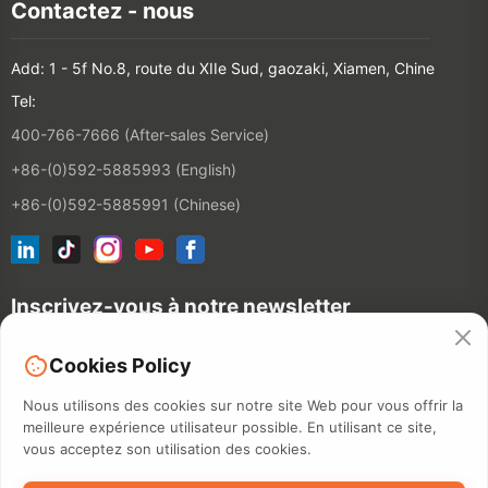
Contactez - nous
Add: 1 - 5f No.8, route du XIIe Sud, gaozaki, Xiamen, Chine
Tel:
400-766-7666 (After-sales Service)
+86-(0)592-5885993 (English)
+86-(0)592-5885991 (Chinese)
Inscrivez-vous à notre newsletter
Cookies Policy
Contact
Nous utilisons des cookies sur notre site Web pour vous offrir la
meilleure expérience utilisateur possible. En utilisant ce site,
vous acceptez son utilisation des cookies.
©2026 XIAMEN HANIN CO., LTD.
POLITIQUE DE