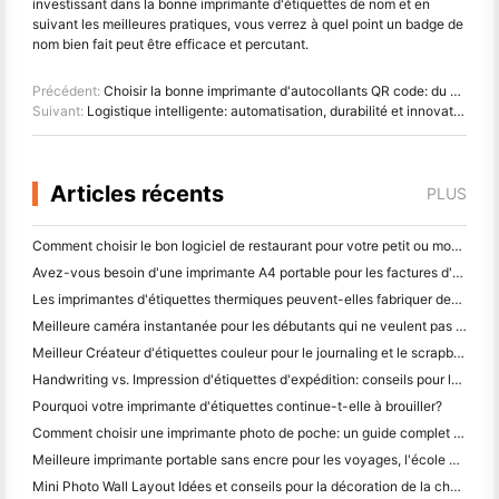
investissant dans la bonne imprimante d'étiquettes de nom et en
suivant les meilleures pratiques, vous verrez à quel point un badge de
nom bien fait peut être efficace et percutant.
Précédent:
Choisir la bonne imprimante d'autocollants QR code: du marketing au suivi des produits
Suivant:
Logistique intelligente: automatisation, durabilité et innovation pour la livraison du dernier kilomètre
Articles récents
PLUS
Comment choisir le bon logiciel de restaurant pour votre petit ou moyen restaurant
Avez-vous besoin d'une imprimante A4 portable pour les factures d'entrepôt? Ce qui fonctionne réellement
Les imprimantes d'étiquettes thermiques peuvent-elles fabriquer des étiquettes imperméables pour les produits des petites entreprises?
Meilleure caméra instantanée pour les débutants qui ne veulent pas gaspiller du papier
Meilleur Créateur d'étiquettes couleur pour le journaling et le scrapbooking: ajouter plus de couleur à chaque page
Handwriting vs. Impression d'étiquettes d'expédition: conseils pour les petites entreprises en 2026
Pourquoi votre imprimante d'étiquettes continue-t-elle à brouiller?
Comment choisir une imprimante photo de poche: un guide complet pour les utilisateurs de journaux, de voyages et d'iPhone
Meilleure imprimante portable sans encre pour les voyages, l'école et le travail mobile: Hanin MT620 Pro Review
Mini Photo Wall Layout Idées et conseils pour la décoration de la chambre à coucher et du dortoir