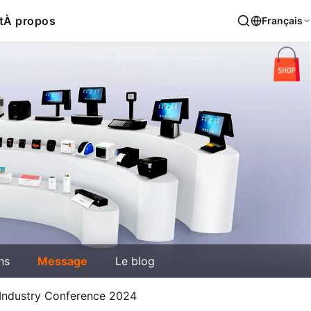
t
À propos
Français
ns
Message
Le blog
 Industry Conference 2024