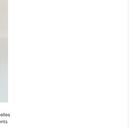
elles
ents