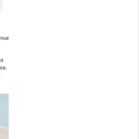
nnue
nt
nte.
e