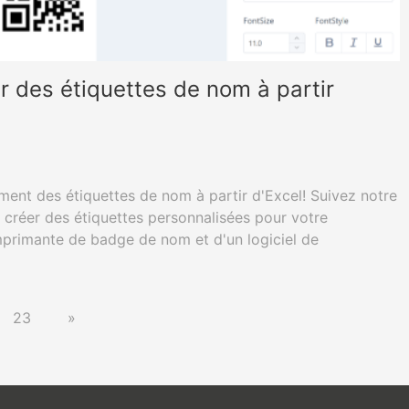
des étiquettes de nom à partir
ment des étiquettes de nom à partir d'Excel! Suivez notre
 créer des étiquettes personnalisées pour votre
mprimante de badge de nom et d'un logiciel de
23
»