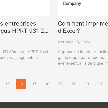
es entreprises
Comment imprimer 
eçus HPRT tl31 2 -
d'Excel?
October 29, 2024
1 tl31 80mm de HPRT. Il est
Apprenez à imprimer facile
mentaires, augmentant
guide étape par étape pour
événement à l'aide d'une i
conception.
15
16
17
18
19
20
21
22