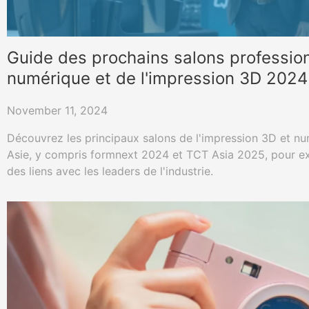
Guide des prochains salons professio
numérique et de l'impression 3D 2024
November 11, 2024
Découvrez les principaux salons de l'impression 3D et n
Asie, y compris formnext 2024 et TCT Asia 2025, pour exp
des liens avec les leaders de l'industrie.