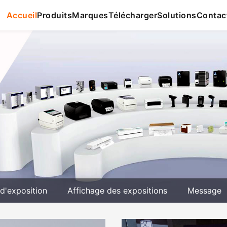
Accueil
Produits
Marques
Télécharger
Solutions
Contac
 d'exposition
Affichage des expositions
Message