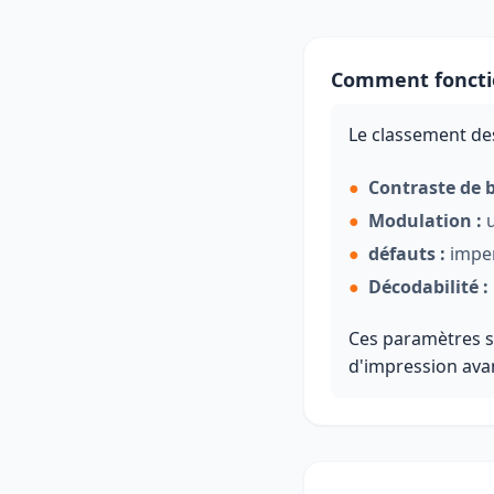
Comment fonctio
Le classement des
●
Contraste de b
●
Modulation :
u
●
défauts :
imper
●
Décodabilité :
Ces paramètres se
d'impression ava