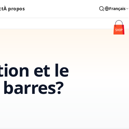
ct
À propos
Français
tion et le
 barres?