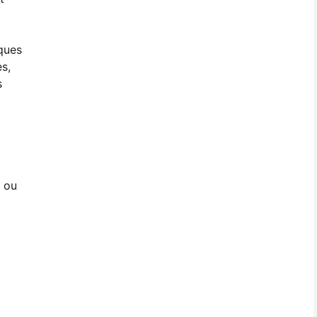
rques
s,
s
s ou