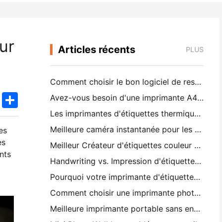
ur
Articles récents
PLUS
Comment choisir le bon logiciel de restaurant pour votre petit ou moyen restaurant
k
edIn
Twitter
Share
Avez-vous besoin d'une imprimante A4 portable pour les factures d'entrepôt? Ce qui fonctionne réellement
Les imprimantes d'étiquettes thermiques peuvent-elles fabriquer des étiquettes imperméables pour les produits des petites entreprises?
Meilleure caméra instantanée pour les débutants qui ne veulent pas gaspiller du papier
es
es
Meilleur Créateur d'étiquettes couleur pour le journaling et le scrapbooking: ajouter plus de couleur à chaque page
nts
Handwriting vs. Impression d'étiquettes d'expédition: conseils pour les petites entreprises en 2026
Pourquoi votre imprimante d'étiquettes continue-t-elle à brouiller?
Comment choisir une imprimante photo de poche: un guide complet pour les utilisateurs de journaux, de voyages et d'iPhone
Meilleure imprimante portable sans encre pour les voyages, l'école et le travail mobile: Hanin MT620 Pro Review