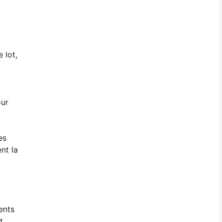
 lot,
our
es
nt la
ents
t