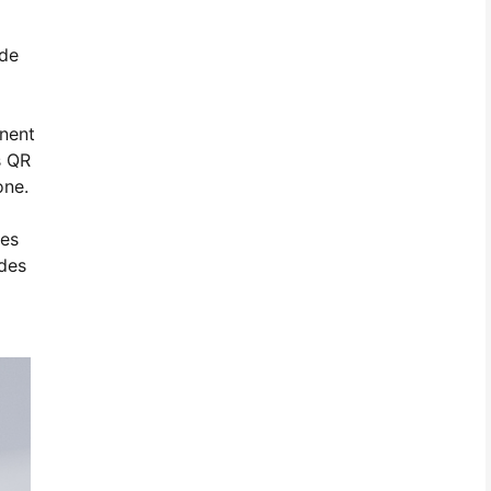
 de
nnent
s QR
one.
mes
 des