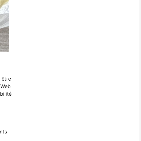
 être
e Web
ilité
nts