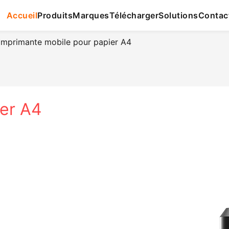
Accueil
Produits
Marques
Télécharger
Solutions
Contac
mprimante mobile pour papier A4
ier A4