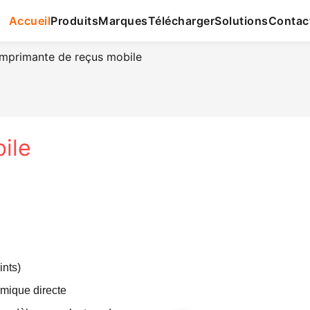
Accueil
Produits
Marques
Télécharger
Solutions
Contac
Imprimante de reçus mobile
ile
ints)
rmique directe