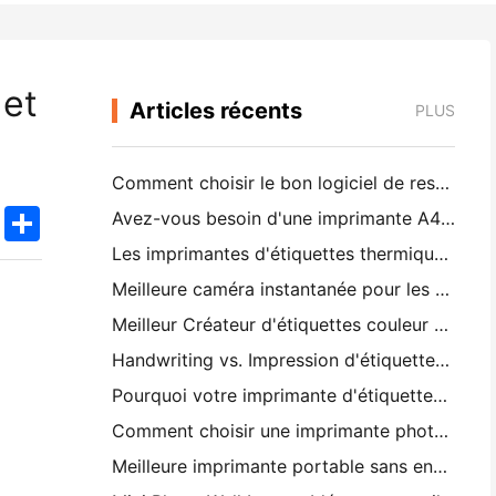
 et
Articles récents
PLUS
Comment choisir le bon logiciel de restaurant pour votre petit ou moyen restaurant
k
edIn
Twitter
Share
Avez-vous besoin d'une imprimante A4 portable pour les factures d'entrepôt? Ce qui fonctionne réellement
Les imprimantes d'étiquettes thermiques peuvent-elles fabriquer des étiquettes imperméables pour les produits des petites entreprises?
Meilleure caméra instantanée pour les débutants qui ne veulent pas gaspiller du papier
Meilleur Créateur d'étiquettes couleur pour le journaling et le scrapbooking: ajouter plus de couleur à chaque page
Handwriting vs. Impression d'étiquettes d'expédition: conseils pour les petites entreprises en 2026
Pourquoi votre imprimante d'étiquettes continue-t-elle à brouiller?
Comment choisir une imprimante photo de poche: un guide complet pour les utilisateurs de journaux, de voyages et d'iPhone
Meilleure imprimante portable sans encre pour les voyages, l'école et le travail mobile: Hanin MT620 Pro Review