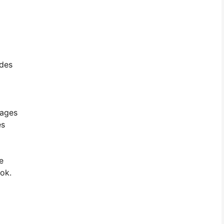
a
 des
pages
es
e
ok.