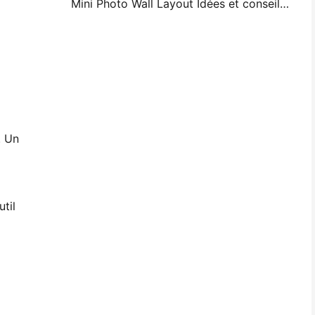
Mini Photo Wall Layout Idées et conseils pour la décoration de la chambre à coucher et du dortoir
. Un
til