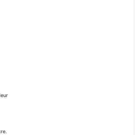
leur
re.